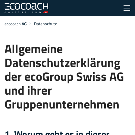
ecocoach AG
Zum Inhalt
Zum Menü
Zur Suche
Datenschutz
Allgemeine
Datenschutzerklärung
der ecoGroup Swiss AG
und ihrer
Gruppenunternehmen
1. Worum geht es in dieser